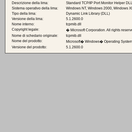
Descrizione della lima:
Standard TCP/IP Port Monitor Helper DL
Sistema operativo della lima:
Windows NT, Windows 2000, Windows X
Tipo della lima:
Dynamic Link Library (DLL)
Versione della lima:
5.1.2600.0
Nome interno:
tcpmib.dll
Copyright legale:
� Microsoft Corporation. All rights reserv
Nome di schedario originale:
tcpmib.dll
Nome del prodotto:
Microsoft� Windows� Operating Syste
Versione del prodotto:
5.1.2600.0