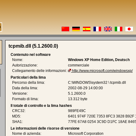
tcpmib.dll (5.1.2600.0)
Contenuto nel software
Nome:
Windows XP Home Edition, Deutsch
Autorizzazione:
commerciale
Collegamento delle informazioni:
http://www.microsoft.com/windowsxp/
Particolari della lima
Percorso della lima:
C:\WINDOWS\system32 \ tcpmib.dll
Data della lima:
2002-08-29 14:00:00
Versione:
5.1.2600.0
Formato di lima:
13.312 byte
Il totale di controllo e la lima hashes
CRC32:
989FE49C
MD5:
6401 974F 720E 7353 8FC3 3828 B92F
SHA1:
77FE 67A8 0254 3C9D D1FC 18AE 8465
Le informazioni delle risorse di versione
Nome di azienda:
Microsoft Corporation