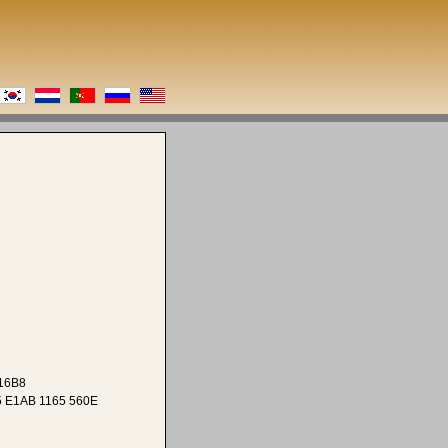
 16B8
 E1AB 1165 560E