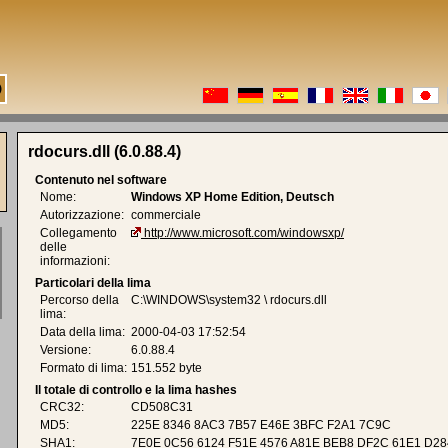
rdocurs.dll (6.0.88.4)
Contenuto nel software
Nome:
Windows XP Home Edition, Deutsch
Autorizzazione:
commerciale
Collegamento
http://www.microsoft.com/windowsxp/
delle
informazioni:
Particolari della lima
Percorso della
C:\WINDOWS\system32 \ rdocurs.dll
lima:
Data della lima:
2000-04-03 17:52:54
Versione:
6.0.88.4
Formato di lima:
151.552 byte
Il totale di controllo e la lima hashes
CRC32:
CD508C31
MD5:
225E 8346 8AC3 7B57 E46E 3BFC F2A1 7C9C
SHA1:
7E0E 0C56 6124 F51E 4576 A81E BEB8 DF2C 61E1 D28