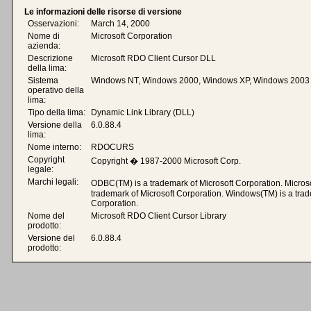
Le informazioni delle risorse di versione
Osservazioni:
March 14, 2000
Nome di
Microsoft Corporation
azienda:
Descrizione
Microsoft RDO Client Cursor DLL
della lima:
Sistema
Windows NT, Windows 2000, Windows XP, Windows 2003
operativo della
lima:
Tipo della lima:
Dynamic Link Library (DLL)
Versione della
6.0.88.4
lima:
Nome interno:
RDOCURS
Copyright
Copyright � 1987-2000 Microsoft Corp.
legale:
Marchi legali:
ODBC(TM) is a trademark of Microsoft Corporation. Microso
trademark of Microsoft Corporation. Windows(TM) is a trad
Corporation.
Nome del
Microsoft RDO Client Cursor Library
prodotto:
Versione del
6.0.88.4
prodotto: