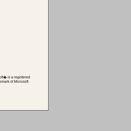
ft� is a registered
emark of Microsoft