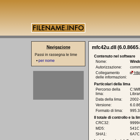
Navigazione
mfc42u.dll (6.0.8665.
Passi in rassegna le lime
Contenuto nel software
•
per nome
Nome:
Windo
Autorizzazione:
comme
Collegamento
htt
delle informazioni:
Particolari della lima
Percorso della
C:\WI
lima:
Libra
Data della lima:
2002-
Versione:
6.0.8
Formato di lima:
995.3
Il totale di controllo e la 
CRC32:
9999
MD5:
541C
SHA1:
6A7C