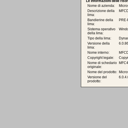
Le informazioni delle riso
Nome di azienda:
Micro
Descrizione della
MFCDL
lima:
Bandierine della
PRE-
lima:
Sistema operativo
Windo
della lima:
Tipo della lima:
Dynam
Versione della
6.0.8
lima:
Nome interno:
MFC
Copyright legale:
Copyr
Nome di schedario
MFC4
originale:
Nome del prodotto:
Micro
Versione del
6.0.4.
prodotto: