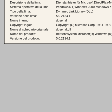
Descrizione della lima:
Dienstanbieter für Microsoft DirectPlay
Sistema operativo della lima:
Windows NT, Windows 2000, Windows X
Tipo della lima:
Dynamic Link Library (DLL)
Versione della lima:
5.0.2134.1
Nome interno:
dpserial
Copyright legale:
Copyright (C) Microsoft Corp. 1981-1999
Nome di schedario originale:
dpserial.dll
Nome del prodotto:
Betriebssystem Microsoft(R) Windows (R
Versione del prodotto:
5.0.2134.1