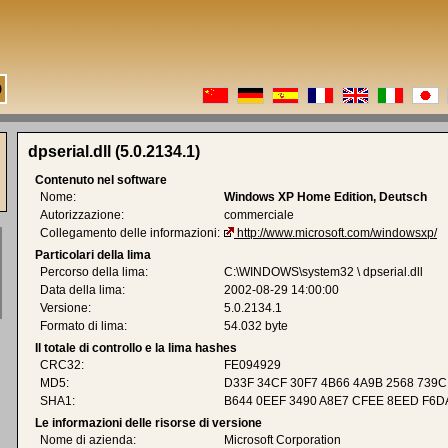
dpserial.dll (5.0.2134.1)
Contenuto nel software
Nome:
Windows XP Home Edition, Deutsch
Autorizzazione:
commerciale
Collegamento delle informazioni:
http://www.microsoft.com/windowsxp/
Particolari della lima
Percorso della lima:
C:\WINDOWS\system32 \ dpserial.dll
Data della lima:
2002-08-29 14:00:00
Versione:
5.0.2134.1
Formato di lima:
54.032 byte
Il totale di controllo e la lima hashes
CRC32:
FE094929
MD5:
D33F 34CF 30F7 4B66 4A9B 2568 739C
SHA1:
B644 0EEF 3490 A8E7 CFEE 8EED F6D
Le informazioni delle risorse di versione
Nome di azienda:
Microsoft Corporation