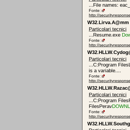
...File names: eac_
Fonte:
http://securityrespon
W32.Lirva.A@mm
Particolari tecnici
...Resume.exe
Dow
Fonte:
http://securityrespon
W32.HLLW.Cydo
Particolari tecnici
...C:Program File
is a variable....
Fonte:
http://securityrespo
W32.HLLW.Raza
Particolari tecnici
...C:Program Fil
FilesPerav
DOWNL
Fonte:
http://securityrespo
W32.HLLW.Southg