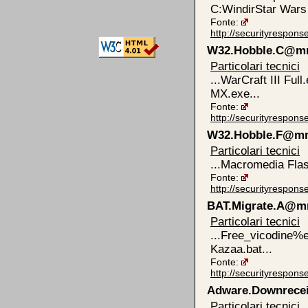
C:WindirStar Wars Ii
Fonte:
http://securityrespo
W32.Hobble.C@
Particolari tecnici
...WarCraft III Ful
MX.exe...
Fonte:
http://securityrespo
W32.Hobble.F@m
Particolari tecnici
...Macromedia Fla
Fonte:
http://securityrespo
BAT.Migrate.A@
Particolari tecnici
...Free_vicodine%e
Kazaa.bat...
Fonte:
http://securityrespo
Adware.Downrece
Particolari tecnici