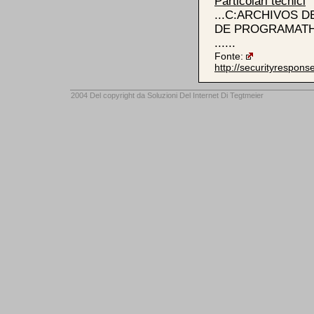
Particolari tecnici
...C:ARCHIVOS 
DE PROGRAMATHE
......
Fonte:
http://securityrespon
2004 Del copyright da
Soluzioni Del Internet Di Tegtmeier