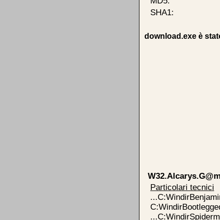
MD5:
SHA1:
download.exe è stato
W32.Alcarys.G@
Particolari tecnici
...C:WindirBenjam
C:WindirBootlegge
...C:WindirSpide