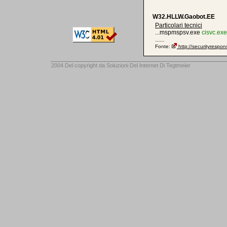
W32.HLLW.Gaobot.EE
Particolari tecnici
...mspmspsv.exe
cisvc.exe
......
Fonte:
http://securityresp
2004 Del copyright da
Soluzioni Del Internet Di Tegtmeier