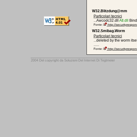
W32.Blitzdung@mm
Particolari tecnici
...Awcodc32.dll
Atl.dll
Bindfi
Fonte:
http://securityresp
W32.Smibag.Worm
Particolari tecnici
...deleted by the worm itself
......
Fonte:
http://securityresp
2004 Del copyright da
Soluzioni Del Internet Di Tegtmeier